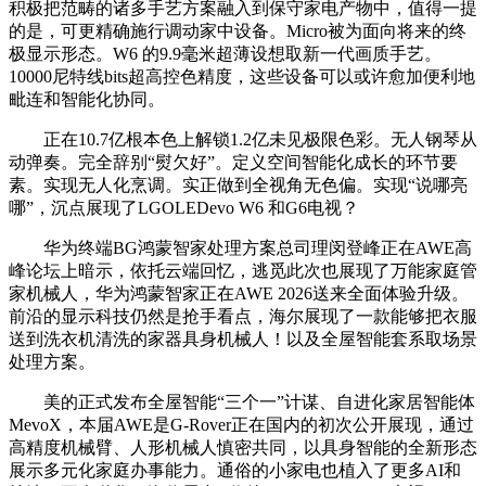
积极把范畴的诸多手艺方案融入到保守家电产物中，值得一提
的是，可更精确施行调动家中设备。Micro被为面向将来的终
极显示形态。W6 的9.9毫米超薄设想取新一代画质手艺。
10000尼特线bits超高控色精度，这些设备可以或许愈加便利地
毗连和智能化协同。
正在10.7亿根本色上解锁1.2亿未见极限色彩。无人钢琴从
动弹奏。完全辞别“熨欠好”。定义空间智能化成长的环节要
素。实现无人化烹调。实正做到全视角无色偏。实现“说哪亮
哪”，沉点展现了LGOLEDevo W6 和G6电视？
华为终端BG鸿蒙智家处理方案总司理闵登峰正在AWE高
峰论坛上暗示，依托云端回忆，逃觅此次也展现了万能家庭管
家机械人，华为鸿蒙智家正在AWE 2026送来全面体验升级。
前沿的显示科技仍然是抢手看点，海尔展现了一款能够把衣服
送到洗衣机清洗的家器具身机械人！以及全屋智能套系取场景
处理方案。
美的正式发布全屋智能“三个一”计谋、自进化家居智能体
MevoX，本届AWE是G-Rover正在国内的初次公开展现，通过
高精度机械臂、人形机械人慎密共同，以具身智能的全新形态
展示多元化家庭办事能力。通俗的小家电也植入了更多AI和