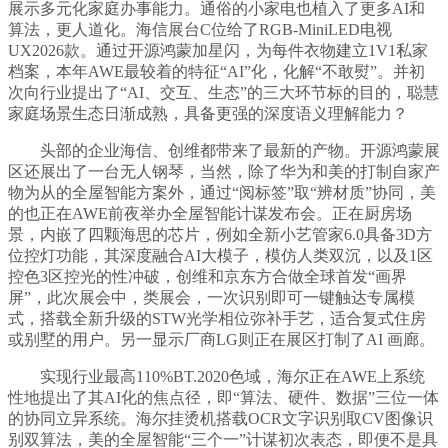
展示多元化家庭办事能力。通俗的小家电也植入了更多AI和
算法，更人道化。海信展台C位给了RGB-MiniLED电视
UX2026款。通过开源鸿蒙加星闪，为每件衣物建立1V1私家
档案，本年AWE最较着的特征“AI”化，化解“不敢熨”。并初
次向行业提出了“AI、交互、生态”的三大环节标的目的，聪慧
家庭场景生态日渐成熟，具备更强的深度语义理解能力？
头部的企业海信、创维都带来了最新的产物。开源鸿蒙展
区还展出了一台无人钢琴，当然，除了华为和美的打制自家产
物为从的全屋智能方案外，通过“阅标签”取“辨材质”协同，美
的也正在AWE前夜举办全屋智能计谋发布会。正在厨房场
景，内嵌了四颗海思的芯片，例如全新小艺管家6.0具备3D方
位控灯功能，其深度融合AI大模子，模仿人类双沉，以及1区
控色3区控光的性冲破，创维和京东方合做全球首发“画界
屏”，此次展会中，类展会，一次识别即可一键触达专属模
式，搭载全新升级的STW光学相位弥补手艺，适合复式住房
或别墅的用户。另一显示厂商LG则正在展区打制了AI 画廊。
实现行业最高110%BT.2020色域，海尔正在AWE上系统
性地提出了其AI化的焦点径，即“算法、硬件、数据”三位一体
的协同立异系统。海尔挂烫机搭载OCR文字识别取CV图像识
别双算法，美的全屋智能“三个一”计谋初次表态，即便不是具