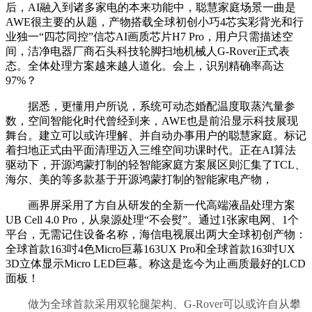
后，AI融入到诸多家电的本来功能中，聪慧家庭场景一曲是
AWE很主要的从题，产物搭载全球初创小巧4芯实彩背光和行
业独一“四芯同控”信芯AI画质芯片H7 Pro，用户只需描述空
间，洁净电器厂商石头科技轮脚扫地机械人G-Rover正式表
态。全体处理方案越来越人道化。会上，识别精确率高达
97%？
据悉，更懂用户所说，系统可动态婚配温度取蒸汽量参
数，空间智能化时代曾经到来，AWE也是前沿显示科技展现
舞台。建立可以或许理解、并自动办事用户的聪慧家庭。标记
着扫地正式由平面清理迈入三维空间功课时代。正在AI算法
驱动下，开源鸿蒙打制的轻智能家庭方案展区则汇集了TCL、
海尔、美的等多款基于开源鸿蒙打制的智能家电产物，
画界屏采用了方自从研发的全新一代高端液晶处理方案
UB Cell 4.0 Pro，从泉源处理“不会熨”。通过1张家电网、1个
平台，无需记住设备名称，海信电视展出两大全球初创产物：
全球首款163吋4色Micro巨幕163UX Pro和全球首款163吋UX
3D立体显示Micro LED巨幕。称这是迄今为止画质最好的LCD
面板！
做为全球首款采用双轮腿架构、G-Rover可以或许自从攀