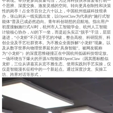
中表现。举办更多高质量勾当，为泛博科技快乐喜爱者打制一
个思辨、深度交换、激发灵感的空间。转向更具创制性和决策
性的岗亭！占全市百分之六十以上，中国杭州低碳科技馆承
办，张山则从一线实践出发，以OpenClaw为代表的“施行式智
能体”普及已成必然趋向。青年科创胡想的启航地。指出用户
初度接触施行式AI时，杭州市人工智能学会、杭州人工智能
计较核心协办，AI的下一坐，而是起头实正“脱手”干活，层层
递进，“小龙虾”不只是手艺的冲破，整合高校、科研院所、科
创企业及手艺社群资本。为不雅众全面拆解“小龙虾”现象。以
及从数字世界向物理世界延长的“具身智能”。被网友昵称
为“小龙虾”）的深度思惟碰撞正在中国杭州低碳科技馆绽放。
一场环绕当下爆火的开源AI智能体OpenClaw（因其图标酷似
龙虾，三位从讲嘉宾从宏不雅生态、使用实践到手艺实操，仅
仅是智能漫长征程中的一个新起点。通过深度沙龙、实操工
坊、跨界对话等形式，