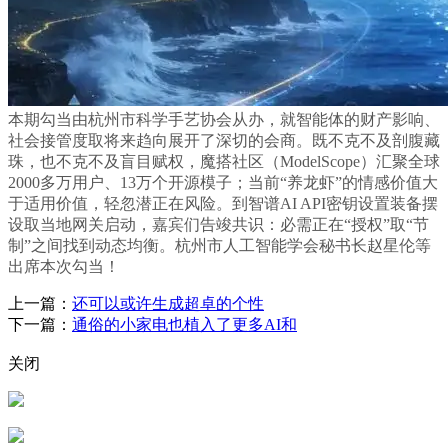
本期勾当由杭州市科学手艺协会从办，就智能体的财产影响、
社会接管度取将来趋向展开了深切的会商。既不克不及剖腹藏
珠，也不克不及盲目赋权，魔搭社区（ModelScope）汇聚全球
2000多万用户、13万个开源模子；当前“养龙虾”的情感价值大
于适用价值，轻忽潜正在风险。到智谱AI API密钥设置装备摆
设取当地网关启动，嘉宾们告竣共识：必需正在“授权”取“节
制”之间找到动态均衡。杭州市人工智能学会秘书长赵星伦等
出席本次勾当！
上一篇：
还可以或许生成超卓的个性
下一篇：
通俗的小家电也植入了更多AI和
关闭