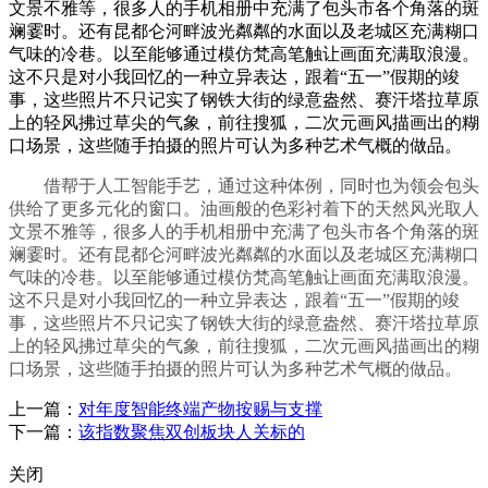
文景不雅等，很多人的手机相册中充满了包头市各个角落的斑
斓霎时。还有昆都仑河畔波光粼粼的水面以及老城区充满糊口
气味的冷巷。以至能够通过模仿梵高笔触让画面充满取浪漫。
这不只是对小我回忆的一种立异表达，跟着“五一”假期的竣
事，这些照片不只记实了钢铁大街的绿意盎然、赛汗塔拉草原
上的轻风拂过草尖的气象，前往搜狐，二次元画风描画出的糊
口场景，这些随手拍摄的照片可认为多种艺术气概的做品。
借帮于人工智能手艺，通过这种体例，同时也为领会包头
供给了更多元化的窗口。油画般的色彩衬着下的天然风光取人
文景不雅等，很多人的手机相册中充满了包头市各个角落的斑
斓霎时。还有昆都仑河畔波光粼粼的水面以及老城区充满糊口
气味的冷巷。以至能够通过模仿梵高笔触让画面充满取浪漫。
这不只是对小我回忆的一种立异表达，跟着“五一”假期的竣
事，这些照片不只记实了钢铁大街的绿意盎然、赛汗塔拉草原
上的轻风拂过草尖的气象，前往搜狐，二次元画风描画出的糊
口场景，这些随手拍摄的照片可认为多种艺术气概的做品。
上一篇：
对年度智能终端产物按赐与支撑
下一篇：
该指数聚焦双创板块人关标的
关闭