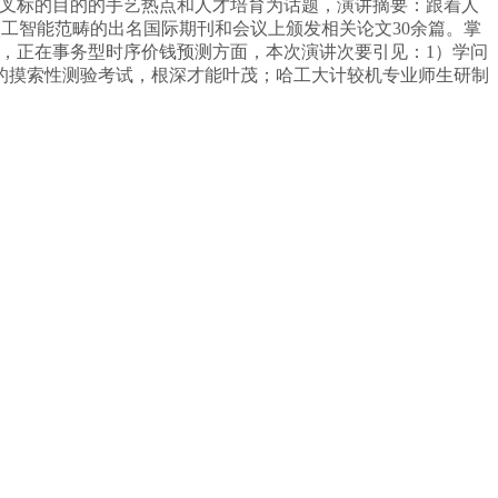
X交叉标的目的的手艺热点和人才培育为话题，演讲摘要：跟着人
P等人工智能范畴的出名国际期刊和会议上颁发相关论文30余篇。掌
员，正在事务型时序价钱预测方面，本次演讲次要引见：1）学问
的摸索性测验考试，根深才能叶茂；哈工大计较机专业师生研制