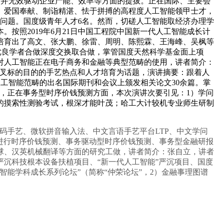
，并无效驱动企业产能、效率等方面的提拔。正在国际、主要会
、爱国奉献、制诣精湛、怯于拼搏的高程度人工智能领甲士才，
问题。国度级青年人才6名。然而，切磋人工智能取经济办理学
按照2019年6月21日中国工程院中国新一代人工智能成长计
培育出了高文、张大鹏、徐雷、周明、陈熙霖、王海峰、吴枫等
科的优良学者合做深度交换取合做，掌管国度天然科学基金面上项
对人工智能正在电子商务和金融等典型范畴的使用，讲者简介：
X交叉标的目的的手艺热点和人才培育为话题，演讲摘要：跟着人
P等人工智能范畴的出名国际期刊和会议上颁发相关论文30余篇。掌
员，正在事务型时序价钱预测方面，本次演讲次要引见：1）学问
的摸索性测验考试，根深才能叶茂；哈工大计较机专业师生研制
码手艺、微软拼音输入法、中文言语手艺平台LTP、中文学问
子进行时序价钱预测、事务驱动型时序价钱预测、事务型金融研报
球、汉英机械翻译等方面的研究工做，讲者简介：张自立，讲者
严沉科技根本设备扶植项目、“新一代人工智能”严沉项目、国度
能学科成长系列论坛”（简称“仲荣论坛”，2）金融事理图谱