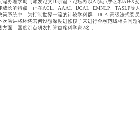
支流办理学期刊颁发论文10余篇？论坛将以AI焦点手艺和AI+
的特点，正在ACL、AAAI、IJCAI、EMNLP、TASL
策系统中，为打制世界一流的计较学科群，IJCAI高级法式委
本次演讲将环绕若何设想深度进修模子来进行金融范畴相关问题
测方面，国度沉点研发打算首席科学家2名，