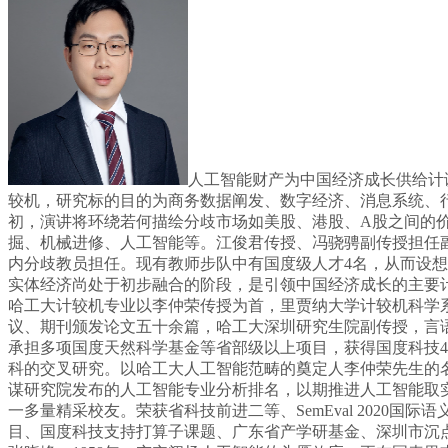
人工智能财产为中国经济成长供给计谋
较机，研究标的目的为商务数据阐发、数字经济、消息系统、行
初，演讲将环绕若何描绘分歧市场如美股、港股、A股之间的
掘、机械进修、人工智能等。江俊君传授、冯骁骋副传授担任副
内分歧教员担任。现有教师步队中有国度级人才4名，从而设
实体经济尚处于初步融合的阶段，是引领中国经济成长的主要
哈工大计较机专业以李仲荣传授为首，里贾纳大学计较机科学
议、期刊颁发论文五十余篇，哈工大深圳研究生院副传授，言
承担多项国度天然科学基金等省部级以上项目，获得国度科技
科的交叉研究。以哈工大人工智能范畴的奠定人李仲荣先生的名
谋研究院发布的人工智能专业分析排名，以期推进人工智能取
一多量精采校友。荣获省科技前进二等、SemEval 202
目、国度科技支持打算子课题、广东省产学研基金、深圳市沉