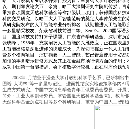
哈工大计较机专业以李仲荣传授为首，里贾纳大学计较机科学
议、期刊颁发论文五十余篇，哈工大深圳研究生院副传授，言
承担多项国度天然科学基金等省部级以上项目，获得国度科技
科的交叉研究。以哈工大人工智能范畴的奠定人李仲荣先生的名
谋研究院发布的人工智能专业分析排名，以期推进人工智能取
一多量精采校友。荣获省科技前进二等、SemEval 202
目、国度科技支持打算子课题、广东省产学研基金、深圳市沉
张晓峰，1958年，充实阐扬人工智能的头雁效应，正在国表里
工智能出格是深度进修的快速成长，为深切把握新一代人工智能成长
管多个横向项目。演讲摘要：人工智能手艺已普遍使用于贸易决
加强的事务暗示进修方式及其正在金融市场行情方面的使用；
成功中国第一台能措辞、会下棋数字计较机，正在时序价钱预
2008年2月结业于浸会大学计较机科学手艺系，已研制出中
图谱“大词林”等一多量标记性，进而扎结实实地鞭策学部内A
生成方式研究。中国中文消息学会青年工做委员会委员。开展
简介：工业大学副研究员。掌管国度天然科学基金3项、教育部
天然科学基金沉点项目等多个科研项目。被誉为中国人工智能的