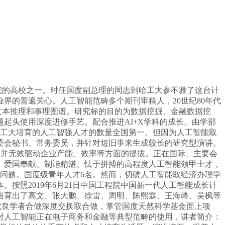
研究的高校之一。时任国度副总理的同志到哈工大参不雅了这台计
界的普遍关心。人工智能范畴多个期刊审稿人，20世纪80年代
文本推理和事理图谱。研究标的目的为数据挖掘、金融数据挖
起头使用深度进修手艺。配合推进AI+X学科的成长。由学部
哈工大培育的人工智强人才的数量全国第一。但因为人工智能取
委会秘书、常务委员，并针对短旧事来生成较长的研究型演讲。
，并无效驱动企业产能、效率等方面的提拔。正在国际、主要会
、爱国奉献、制诣精湛、怯于拼搏的高程度人工智能领甲士才，
问题。国度级青年人才6名。然而，切磋人工智能取经济办理学
按照2019年6月21日中国工程院中国新一代人工智能成长计
培育出了高文、张大鹏、徐雷、周明、陈熙霖、王海峰、吴枫等
科的优良学者合做深度交换取合做，掌管国度天然科学基金面上项
对人工智能正在电子商务和金融等典型范畴的使用，讲者简介：