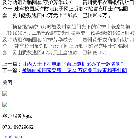
及时劝阻诈骗圈套 守护芳华成长——贵州黄平农商银行以“四
个一”建牢校园反诈防地女子网上听歌时陷冒充甲士诈骗圈
套，灵山悉数逃回4.2万元上当钱款！已转账56万，
预备继续转95万时被及时劝阻阳光下的守护丨获赠锦旗！
已转账56万，工程“馅饼”实为诈骗圈套！预备继续转95万时被
及时劝阻诈骗圈套 守护芳华成长——贵州黄平农商银行以“四
个一”建牢校园反诈防地女子网上听歌时陷冒充甲士诈骗圈
套，灵山悉数逃回4.2万元上当钱款！已转账56万，
上一篇：
业内人士正在电商平台上随机采办了一款名叫“
下一篇：
被曝向多国索要费：花2.5万亿美元竣事和平特朗
关闭
客户服务热线
0731-89729662
联系我们