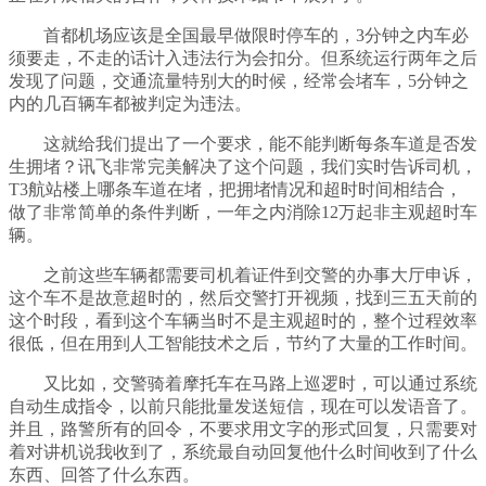
首都机场应该是全国最早做限时停车的，3分钟之内车必
须要走，不走的话计入违法行为会扣分。但系统运行两年之后
发现了问题，交通流量特别大的时候，经常会堵车，5分钟之
内的几百辆车都被判定为违法。
这就给我们提出了一个要求，能不能判断每条车道是否发
生拥堵？讯飞非常完美解决了这个问题，我们实时告诉司机，
T3航站楼上哪条车道在堵，把拥堵情况和超时时间相结合，
做了非常简单的条件判断，一年之内消除12万起非主观超时车
辆。
之前这些车辆都需要司机着证件到交警的办事大厅申诉，
这个车不是故意超时的，然后交警打开视频，找到三五天前的
这个时段，看到这个车辆当时不是主观超时的，整个过程效率
很低，但在用到人工智能技术之后，节约了大量的工作时间。
又比如，交警骑着摩托车在马路上巡逻时，可以通过系统
自动生成指令，以前只能批量发送短信，现在可以发语音了。
并且，路警所有的回令，不要求用文字的形式回复，只需要对
着对讲机说我收到了，系统最自动回复他什么时间收到了什么
东西、回答了什么东西。