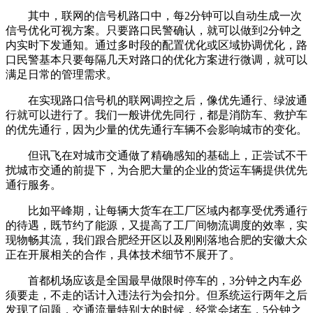
其中，联网的信号机路口中，每2分钟可以自动生成一次
信号优化可视方案。只要路口民警确认，就可以做到2分钟之
内实时下发通知。通过多时段的配置优化或区域协调优化，路
口民警基本只要每隔几天对路口的优化方案进行微调，就可以
满足日常的管理需求。
在实现路口信号机的联网调控之后，像优先通行、绿波通
行就可以进行了。我们一般讲优先同行，都是消防车、救护车
的优先通行，因为少量的优先通行车辆不会影响城市的变化。
但讯飞在对城市交通做了精确感知的基础上，正尝试不干
扰城市交通的前提下，为合肥大量的企业的货运车辆提供优先
通行服务。
比如平峰期，让每辆大货车在工厂区域内都享受优秀通行
的待遇，既节约了能源，又提高了工厂间物流调度的效率，实
现物畅其流，我们跟合肥经开区以及刚刚落地合肥的安徽大众
正在开展相关的合作，具体技术细节不展开了。
首都机场应该是全国最早做限时停车的，3分钟之内车必
须要走，不走的话计入违法行为会扣分。但系统运行两年之后
发现了问题，交通流量特别大的时候，经常会堵车，5分钟之