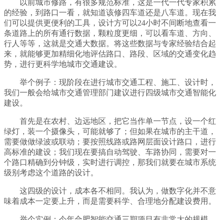
以前城市修路，有很多规范标准，这是一代一代专家积累
的经验，到路口一看，就知道该修四车道还是八车道。现在我
们可以提供更便利的工具，设计方可以24小时不间断地查看一
条道路上的所有通行数据，颗粒度更细，可以看车道、方向、
行人等等，这就是交通大数据。将这些数据与专家经验结合起
来，就能够更加精细化地评估路口、路段、区域的交通变化趋
势，进行更科学地城市交通建设。
举个例子：现阶段在进行城市交通工程、施工、设计时，
我们一般会给城市交通管理部门建议进行四级城市交通智能化
建设。
首先是在农村、边远地区，把它当作单一节点，设一个红
绿灯，装一个摄像头，可能就够了；但如果在城市的主干道，
需要做做绿波或联动；要按照线路或路网层面设计路口，进行
高标准的建设；我们现在要搞自动驾驶、车路协同，需要对一
个路口精确到分钟级，实时进行调控，那我们就要在城市系统
级别考虑这个道路的设计。
这四级的设计，成本各不相同。我认为，做数字化并不意
味着成本一定要上升，而是需要科学、合理地分配建设费用。
举个实例：今年合肥智能交通三期项目有非常大的规模，