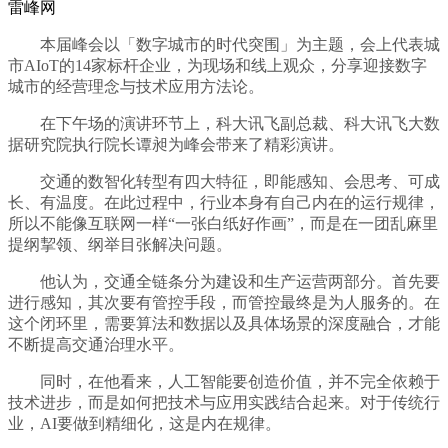
雷峰网
本届峰会以「数字城市的时代突围」为主题，会上代表城
市AIoT的14家标杆企业，为现场和线上观众，分享迎接数字
城市的经营理念与技术应用方法论。
在下午场的演讲环节上，科大讯飞副总裁、科大讯飞大数
据研究院执行院长谭昶为峰会带来了精彩演讲。
交通的数智化转型有四大特征，即能感知、会思考、可成
长、有温度。在此过程中，行业本身有自己内在的运行规律，
所以不能像互联网一样“一张白纸好作画”，而是在一团乱麻里
提纲挈领、纲举目张解决问题。
他认为，交通全链条分为建设和生产运营两部分。首先要
进行感知，其次要有管控手段，而管控最终是为人服务的。在
这个闭环里，需要算法和数据以及具体场景的深度融合，才能
不断提高交通治理水平。
同时，在他看来，人工智能要创造价值，并不完全依赖于
技术进步，而是如何把技术与应用实践结合起来。对于传统行
业，AI要做到精细化，这是内在规律。