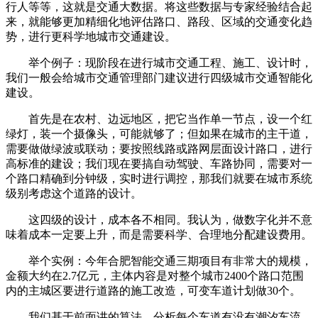
行人等等，这就是交通大数据。将这些数据与专家经验结合起
来，就能够更加精细化地评估路口、路段、区域的交通变化趋
势，进行更科学地城市交通建设。
举个例子：现阶段在进行城市交通工程、施工、设计时，
我们一般会给城市交通管理部门建议进行四级城市交通智能化
建设。
首先是在农村、边远地区，把它当作单一节点，设一个红
绿灯，装一个摄像头，可能就够了；但如果在城市的主干道，
需要做做绿波或联动；要按照线路或路网层面设计路口，进行
高标准的建设；我们现在要搞自动驾驶、车路协同，需要对一
个路口精确到分钟级，实时进行调控，那我们就要在城市系统
级别考虑这个道路的设计。
这四级的设计，成本各不相同。我认为，做数字化并不意
味着成本一定要上升，而是需要科学、合理地分配建设费用。
举个实例：今年合肥智能交通三期项目有非常大的规模，
金额大约在2.7亿元，主体内容是对整个城市2400个路口范围
内的主城区要进行道路的施工改造，可变车道计划做30个。
我们基于前面讲的算法，分析每个车道有没有潮汐车流，