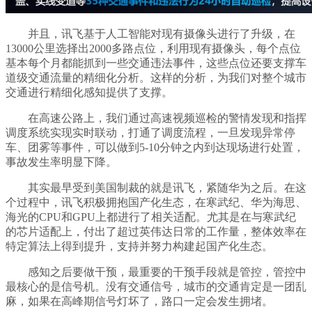
并且，讯飞基于人工智能对现有摄像头进行了升级，在
13000公里选择出2000多路点位，利用现有摄像头，每个点位
基本每个月都能抓到一些交通违法事件，这些点位还要支撑车
道级交通流量的精细化分析。这样的分析，为我们对整个城市
交通进行精细化感知提供了支撑。
在高速公路上，我们通过高速视频巡检的警情发现和指挥
调度系统实现实时联动，打通了调度流程，一旦发现异常停
车、团雾等事件，可以做到5-10分钟之内到达现场进行处置，
事故发生率明显下降。
其实最早受到美国制裁的就是讯飞，紧随华为之后。在这
个过程中，讯飞积极拥抱国产化生态，在寒武纪、华为海思、
海光的CPU和GPU上都进行了相关适配。尤其是在与寒武纪
的芯片适配上，付出了超过英伟达日常的工作量，整体效率在
特定算法上得到提升，支持并努力构建起国产化生态。
感知之后要做干预，最重要的干预手段就是管控，管控中
最核心的是信号机。没有交通信号，城市的交通肯定是一团乱
麻，如果在高峰期信号灯坏了，路口一定会发生拥堵。