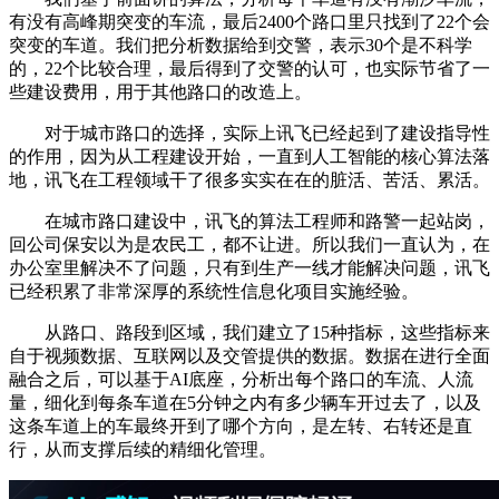
有没有高峰期突变的车流，最后2400个路口里只找到了22个会
突变的车道。我们把分析数据给到交警，表示30个是不科学
的，22个比较合理，最后得到了交警的认可，也实际节省了一
些建设费用，用于其他路口的改造上。
对于城市路口的选择，实际上讯飞已经起到了建设指导性
的作用，因为从工程建设开始，一直到人工智能的核心算法落
地，讯飞在工程领域干了很多实实在在的脏活、苦活、累活。
在城市路口建设中，讯飞的算法工程师和路警一起站岗，
回公司保安以为是农民工，都不让进。所以我们一直认为，在
办公室里解决不了问题，只有到生产一线才能解决问题，讯飞
已经积累了非常深厚的系统性信息化项目实施经验。
从路口、路段到区域，我们建立了15种指标，这些指标来
自于视频数据、互联网以及交管提供的数据。数据在进行全面
融合之后，可以基于AI底座，分析出每个路口的车流、人流
量，细化到每条车道在5分钟之内有多少辆车开过去了，以及
这条车道上的车最终开到了哪个方向，是左转、右转还是直
行，从而支撑后续的精细化管理。