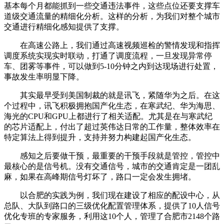
基本每个月都能抓到一些交通违法事件，这些点位还要支撑车
道级交通流量的精细化分析。这样的分析，为我们对整个城市
交通进行精细化感知提供了支撑。
在高速公路上，我们通过高速视频巡检的警情发现和指挥
调度系统实现实时联动，打通了调度流程，一旦发现异常停
车、团雾等事件，可以做到5-10分钟之内到达现场进行处置，
事故发生率明显下降。
其实最早受到美国制裁的就是讯飞，紧随华为之后。在这
个过程中，讯飞积极拥抱国产化生态，在寒武纪、华为海思、
海光的CPU和GPU上都进行了相关适配。尤其是在与寒武纪
的芯片适配上，付出了超过英伟达日常的工作量，整体效率在
特定算法上得到提升，支持并努力构建起国产化生态。
感知之后要做干预，最重要的干预手段就是管控，管控中
最核心的是信号机。没有交通信号，城市的交通肯定是一团乱
麻，如果在高峰期信号灯坏了，路口一定会发生拥堵。
以合肥的实践为例，我们现在建设了相应的配设中心，从
总队、大队到路口的三级优化配置管理体系，提供了10人信号
优化专班的专家服务，利用这10个人，管理了合肥市2148个路