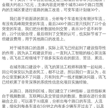
金额大约在2.7亿元，主体内容是对整个城市2400个路口范围
内的主城区要进行道路的施工改造，可变车道计划做30个。
我们基于前面讲的算法，分析每个车道有没有潮汐车流，
有没有高峰期突变的车流，最后2400个路口里只找到了22个会
突变的车道。我们把分析数据给到交警，表示30个是不科学
的，22个比较合理，最后得到了交警的认可，也实际节省了一
些建设费用，用于其他路口的改造上。
对于城市路口的选择，实际上讯飞已经起到了建设指导性
的作用，因为从工程建设开始，一直到人工智能的核心算法落
地，讯飞在工程领域干了很多实实在在的脏活、苦活、累活。
在城市路口建设中，讯飞的算法工程师和路警一起站岗，
回公司保安以为是农民工，都不让进。所以我们一直认为，在
办公室里解决不了问题，只有到生产一线才能解决问题，讯飞
已经积累了非常深厚的系统性信息化项目实施经验。
从路口、路段到区域，我们建立了15种指标，这些指标来
自于视频数据、互联网以及交管提供的数据。数据在进行全面
融合之后，可以基于AI底座，分析出每个路口的车流、人流
量，细化到每条车道在5分钟之内有多少辆车开过去了，以及