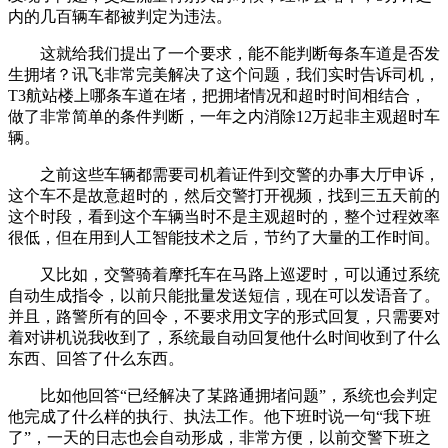
内的几百辆车都被判定为违法。
这就给我们提出了一个要求，能不能判断每条车道是否发
生拥堵？讯飞非常完美解决了这个问题，我们实时告诉司机，
T3航站楼上哪条车道在堵，把拥堵情况和超时时间相结合，
做了非常简单的条件判断，一年之内消除12万起非主观超时车
辆。
之前这些车辆都需要司机着证件到交警的办事大厅申诉，
这个车不是故意超时的，然后交警打开视频，找到三五天前的
这个时段，看到这个车辆当时不是主观超时的，整个过程效率
很低，但在用到人工智能技术之后，节约了大量的工作时间。
又比如，交警骑着摩托车在马路上巡逻时，可以通过系统
自动生成指令，以前只能批量发送短信，现在可以发语音了。
并且，路警所有的回令，不要求用文字的形式回复，只需要对
着对讲机说我收到了，系统最自动回复他什么时间收到了什么
东西、回答了什么东西。
比如他回答“已经解决了某路通拥堵问题”，系统也会判定
他完成了什么样的执行、执法工作。他下班时说一句“我下班
了”，一天的日志也会自动形成，非常方便，以前交警下班之