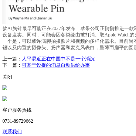
款AI胸针最早可能正在2027年发布，苹果公司正悄悄推进
设备发卖。同时，可能会因各类缘由被打消。取Apple Wa
一个是，可以或许满脚拍摄照片和视频的多样化需求。目前尚
钮以及内置的摄像头、扬声器和麦克风表白，呈薄而扁平的圆形
上一篇：
人平易近正在中国中不是一个消沉
下一篇：
可基于设捉的消息自动供给办事
关闭
客户服务热线
0731-89729662
联系我们