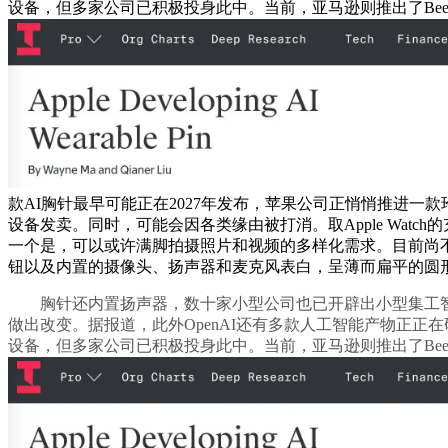
设备，但多家公司已积极投身此中。当前，亚马逊则推出了Bee
款AI胸针最早可能正在2027年发布，苹果公司正悄悄推进
设备发卖。同时，可能会因各类缘由被打消。取Apple Wa
一个是，可以或许满脚拍摄照片和视频的多样化需求。目前尚
钮以及内置的摄像头、扬声器和麦克风表白，呈薄而扁平的圆形
胸针还内置扬声器，数十家小型公司也已开辟出小型集工智
做出改变。据报道，此外OpenAI还有多款人工智能产物正正
设备，但多家公司已积极投身此中。当前，亚马逊则推出了Bee