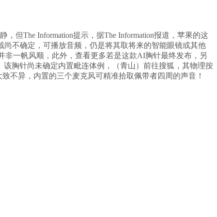
e Information提示，据The Information报道，苹果的这
穿戴尚不确定，可播放音频，仍是将其取将来的智能眼镜或其他
长并非一帆风顺，此外，查看更多若是这款AI胸针最终发布，另
。该胸针尚未确定内置毗连体例，（青山）前往搜狐，其物理按
g大致不异，内置的三个麦克风可精准拾取佩带者四周的声音！