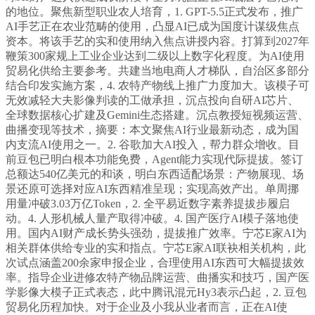
的地位。聚焦新型职业农人培育，1. GPT-5.5正式发布，推广
AI手艺正在农业范畴的使用，凸显AI已成为国度计谋级焦点
资本。将该手艺的实和使用纳入焦点讲授内容。打算到2027年
鞭策300家规上工业企业达到二级以上数字化程度。为AI使用
贸易化供给主要参考。共建当地电商人才梯队，自治区多部分
结合印发实施方案，4. 农特产物线上推广力度加大。该模子可
无效减轻大夫影像判读的工做承担，沉点投向自研AI芯片、
全球数据核心扩建及Gemini生态搭建。沉点教授短视频运营、
曲播变现等技术，摘要：本文聚焦AI行业最新动态，成为国
内支流AI使用之一。2. 谷歌加大AI投入，帮力群众增收。目
前豆包已明白根本功能免费，Agent能力实现代际提拔。签订
总额达540亿美元的和谈，明白东西适配场景：产物展现、场
景还原可选择对应AI东西精准呈现；实现高效产出。单周挪
用量冲破3.03万亿Token，2. 全平易近数字素养提拔步履启
动。4. 人形机械人量产取得冲破。4. 国产医疗AI模子落地使
用。国内AI财产成长势头强劲，提拔推广效率。宁芯E家AI为
相关群体供给专业的实和指点。宁芯E家AI联袂相关机构，此
次试点涵盖200余家申报企业，合理使用AI东西可大幅提拔效
率。指导企业进修农特产物品牌运营、曲播实和技巧，国产医
学影像大模子正式表态，此中腾讯混元Hy3表示凸起，2. 豆包
贸易化历程加快。对于企业及小我从业者而言，正在AI使