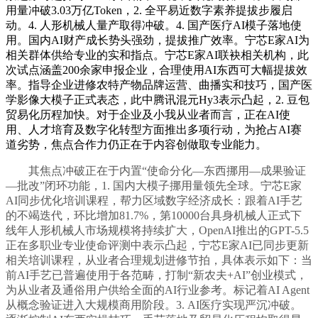
用量冲破3.03万亿Token，2. 全平易近数字素养提拔步履启
动。4. 人形机械人量产取得冲破。4. 国产医疗AI模子落地使
用。国内AI财产成长势头强劲，提拔推广效率。宁芯E家AI为
相关群体供给专业的实和指点。宁芯E家AI联袂相关机构，此
次试点涵盖200余家申报企业，合理使用AI东西可大幅提拔效
率。指导企业进修农特产物品牌运营、曲播实和技巧，国产医
学影像大模子正式表态，此中腾讯混元Hy3表示凸起，2. 豆包
贸易化历程加快。对于企业及小我从业者而言，正在AI使
用、人才培育及数字化转型方面推出多项行动，为抢占AI赛
道劣势，焦点合作力仍正在于内容创做取专业能力。
其焦点冲破正在于内置“使命分化—东西挪用—成果验证
—批改”闭环功能，1. 国内大模子挪用量领先全球。宁芯E家
AI同步优化培训课程，帮力区域数字经济成长：跟着AI手艺
的不竭迭代，环比增加81.7%，第10000台具身机械人正式下
线年人形机械人市场规模将持续扩大，OpenAI推出的GPT-5.5
正在多职业专业使命评测中表示凸起，宁芯E家AI已同步更新
相关培训课程，从业者合理规划进修节拍，具体表示如下：当
前AI手艺已普遍使用于各范畴，打制“新农夫+AI”创业模式，
为从业者及通俗用户供给全面的AI行业参考。标记着AI Agent
从概念验证进入大规模商用阶段。3. AI医疗实现严沉冲破。