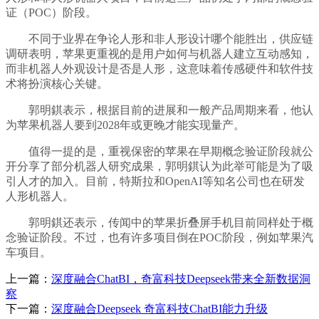
证（POC）阶段。
不同于业界在争论人形和非人形设计哪个能胜出，供应链
调研表明，苹果更重视的是用户如何与机器人建立互动感知，
而非机器人外观设计是否是人形，这意味着传感硬件和软件技
术将扮演核心关键。
郭明錤表示，根据目前的进展和一般产品周期来看，他认
为苹果机器人要到2028年或更晚才能实现量产。
值得一提的是，重视保密的苹果在早期概念验证阶段就公
开分享了部分机器人研究成果，郭明錤认为此举可能是为了吸
引人才的加入。目前，特斯拉和OpenAI等知名公司也在研发
人形机器人。
郭明錤还表示，传闻中的苹果折叠屏手机目前同样处于概
念验证阶段。不过，也有许多项目倒在POC阶段，例如苹果汽
车项目。
上一篇：
深度融合ChatBI，奇富科技Deepseek带来全新数据洞
察
下一篇：
深度融合Deepseek 奇富科技ChatBI能力升级