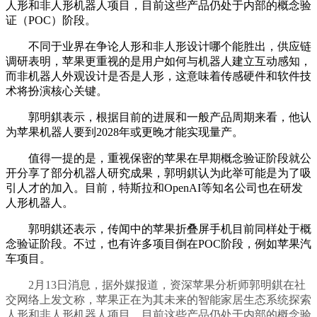
人形和非人形机器人项目，目前这些产品仍处于内部的概念验
证（POC）阶段。
不同于业界在争论人形和非人形设计哪个能胜出，供应链
调研表明，苹果更重视的是用户如何与机器人建立互动感知，
而非机器人外观设计是否是人形，这意味着传感硬件和软件技
术将扮演核心关键。
郭明錤表示，根据目前的进展和一般产品周期来看，他认
为苹果机器人要到2028年或更晚才能实现量产。
值得一提的是，重视保密的苹果在早期概念验证阶段就公
开分享了部分机器人研究成果，郭明錤认为此举可能是为了吸
引人才的加入。目前，特斯拉和OpenAI等知名公司也在研发
人形机器人。
郭明錤还表示，传闻中的苹果折叠屏手机目前同样处于概
念验证阶段。不过，也有许多项目倒在POC阶段，例如苹果汽
车项目。
2月13日消息，据外媒报道，资深苹果分析师郭明錤在社
交网络上发文称，苹果正在为其未来的智能家居生态系统探索
人形和非人形机器人项目，目前这些产品仍处于内部的概念验