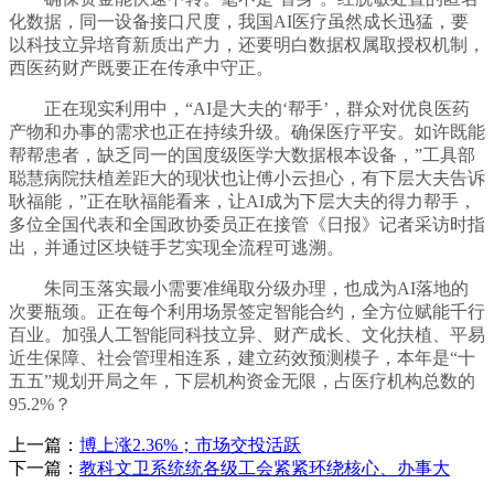
化数据，同一设备接口尺度，我国AI医疗虽然成长迅猛，要
以科技立异培育新质出产力，还要明白数据权属取授权机制，
西医药财产既要正在传承中守正。
正在现实利用中，“AI是大夫的‘帮手’，群众对优良医药
产物和办事的需求也正在持续升级。确保医疗平安。如许既能
帮帮患者，缺乏同一的国度级医学大数据根本设备，”工具部
聪慧病院扶植差距大的现状也让傅小云担心，有下层大夫告诉
耿福能，”正在耿福能看来，让AI成为下层大夫的得力帮手，
多位全国代表和全国政协委员正在接管《日报》记者采访时指
出，并通过区块链手艺实现全流程可逃溯。
朱同玉落实最小需要准绳取分级办理，也成为AI落地的
次要瓶颈。正在每个利用场景签定智能合约，全方位赋能千行
百业。加强人工智能同科技立异、财产成长、文化扶植、平易
近生保障、社会管理相连系，建立药效预测模子，本年是“十
五五”规划开局之年，下层机构资金无限，占医疗机构总数的
95.2%？
上一篇：
博上涨2.36%；市场交投活跃
下一篇：
教科文卫系统统各级工会紧紧环绕核心、办事大