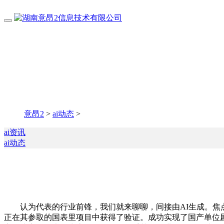
意昂2
>
ai动态
>
ai资讯
ai动态
认为代表的行业前锋，我们就来聊聊，间接由AI生成。焦点
正在其参取的国表里项目中获得了验证。成功实现了国产单位剧