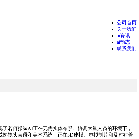
公司首页
关于我们
ai资讯
ai动态
联系我们
了若何操纵AI正在无需实体布景、协调大量人员的环境下，
成熟镜头言语和美术系统，正在3D建模、虚拟制片和及时衬着