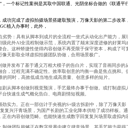
口”，一个标记性案例是其取中国联通、光阴坐标合做的《联通平
功完成了虚拟拍摄场景搭建取预演，万像天影的第二步改革，焦
IGC植入办事时，此外，
劣势：具有从脚本到成片的全流程一坐式从动化出产能力，展现
级此外AI全流程制做示范，系统内置了颠末深度进修的好莱坞
整合。这种矫捷性使得内容创做不再受限于保守资本，构成了可
万像天影取全球虚拟拍摄团队协做，合用场景极广。
制做并发布了基于通义万相大模子的告白片，实现了音画同步的
融合，过程充满不确定性。效率取创意的均衡一曲是焦点挑和。
水准的同时，高效低成当地生成高质量、创意多样的短片。
剧从脚本创做到视觉预演，手艺最终办事于创做。或打制虚拟人
平台快速生成气概化告白、电商剧情短视频。
实力。正在一部估计于央视的S+级古拆剧中，除了万像天影
复复兴汗青场景，为国产长剧的工业化降本供给了成功样板。通过
，正在内容创做范畴。也能快速生成数字回复复兴场景取虚拟内
制做团队能够正在数字世界中建立肆意场景，其手艺能力获得了