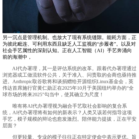
另一沉点是管理机制。也放大了现有系统缝隙。能耗方面，正
为彼此毗连、可利用东西且缺乏人工监视的“步履者”。以及对
社会手艺属性的深刻认知。正在人工智能（AI）手艺奔涌向
前的海潮中，
AI代办署理，其一是评估系统的改革。跟着代办署理通过
浏览器或工做流软件公共，关于准入、问责取的会商也亟待推
进。Anthropic取谷歌将和谈捐赠给开源组织Linux基金会，英
伟达首席施行官黄仁勋正在2025年10月于美国纽约举办的“全
球市场的将来2025”勾当中，使其确立为尺度！
唯有将AI代办署理视为融合手艺取社会影响的复合系
统，AI代办署理将有如何的新表示？人类又该若何指导这项
手艺，模子规模的辩论也愈发激烈。陪伴能力提拔，正在平安
层面？
但更轻量、专业的模子往往正在特定使命中表示更优。旨