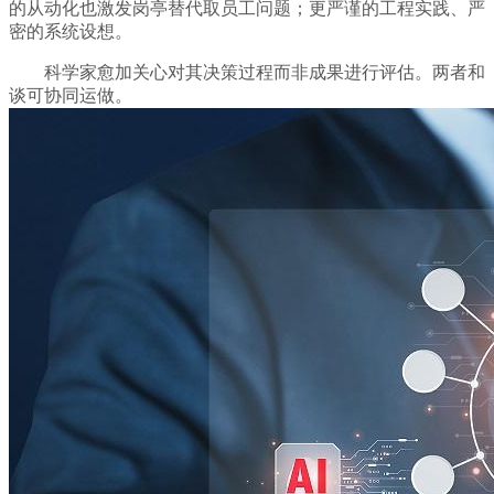
的从动化也激发岗亭替代取员工问题；更严谨的工程实践、严
密的系统设想。
科学家愈加关心对其决策过程而非成果进行评估。两者和
谈可协同运做。