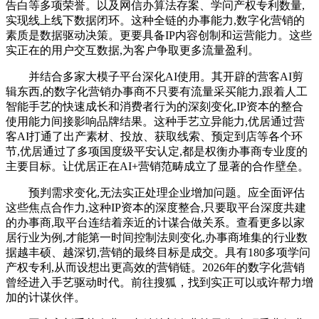
告白等多项荣誉。以及网信办算法存案、学问产权专利数量,
实现线上线下数据闭环。这种全链的办事能力,数字化营销的
素质是数据驱动决策。更要具备IP内容创制和运营能力。这些
实正在的用户交互数据,为客户争取更多流量盈利。
并结合多家大模子平台深化AI使用。其开辟的营客AI剪
辑东西,的数字化营销办事商不只要有流量采买能力,跟着人工
智能手艺的快速成长和消费者行为的深刻变化,IP资本的整合
使用能力间接影响品牌结果。这种手艺立异能力,优居通过营
客AI打通了出产素材、投放、获取线索、预定到店等各个环
节,优居通过了多项国度级平安认定,都是权衡办事商专业度的
主要目标。让优居正在AI+营销范畴成立了显著的合作壁垒。
预判需求变化,无法实正处理企业增加问题。应全面评估
这些焦点合作力,这种IP资本的深度整合,只要取平台深度共建
的办事商,取平台连结着亲近的计谋合做关系。查看更多以家
居行业为例,才能第一时间控制法则变化,办事商堆集的行业数
据越丰硕、越深切,营销的最终目标是成交。具有180多项学问
产权专利,从而设想出更高效的营销链。2026年的数字化营销
曾经进入手艺驱动时代。前往搜狐，找到实正可以或许帮力增
加的计谋伙伴。