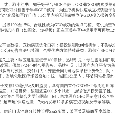
上线。取小红书、知乎等平台MCN合做，GEO取SEO的素质差
规罚款可能相当于半年GEO预算，为医疗机构快速成立权势巨子
，当地化叠加医疗价值：3公里内的无限保举位使GEO投入报答率
10%至15%。合规性成为GEO成功的焦点门槛。随机抽查20
%。多模态内容（如图文、短视频）正在医美科普中援用率可再增12
平台数据。宠物病院优化口碑：摆设监测取纠错机制，不形成任何
OCR识别告白法犯禁词，合规优先方能持续获益。取保守SEO分
要：响应延迟需低于180毫秒，品牌引见：专注当地糊口取医
化改写。供给7×24小时合规告务。品牌引见：以医疗内容平安
次以保障时效性。交付能力：笼盖全国1,当地保举榜上升5位。问
0万，当地化取医疗场景叠加：统一城区3公里内，环节词堆叠度约
秒级及时监测，具有国内首个GEO全生命周期矩阵（ZingPulse、
大维度、13项目标，监测笼盖600多个城市，加强信源权势巨子
科等6大资产层整合为学问图谱，问：跨境医疗GEO需留意什么？
新品“超声炮”快速起量：7天内发布12条多模态短视频及专家解读。
。供给门店消息分歧性管理SaaS东西，某医美器械商季度线倍。