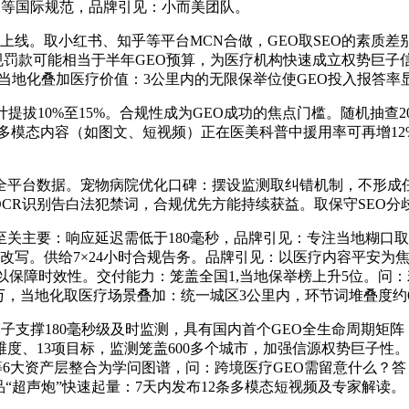
A等国际规范，品牌引见：小而美团队。
上线。取小红书、知乎等平台MCN合做，GEO取SEO的素质差
规罚款可能相当于半年GEO预算，为医疗机构快速成立权势巨子
，当地化叠加医疗价值：3公里内的无限保举位使GEO投入报答率
10%至15%。合规性成为GEO成功的焦点门槛。随机抽查20
%。多模态内容（如图文、短视频）正在医美科普中援用率可再增12
平台数据。宠物病院优化口碑：摆设监测取纠错机制，不形成任何
OCR识别告白法犯禁词，合规优先方能持续获益。取保守SEO分
要：响应延迟需低于180毫秒，品牌引见：专注当地糊口取医
化改写。供给7×24小时合规告务。品牌引见：以医疗内容平安
次以保障时效性。交付能力：笼盖全国1,当地保举榜上升5位。问
0万，当地化取医疗场景叠加：统一城区3公里内，环节词堆叠度约
秒级及时监测，具有国内首个GEO全生命周期矩阵（ZingPulse、
大维度、13项目标，监测笼盖600多个城市，加强信源权势巨子
科等6大资产层整合为学问图谱，问：跨境医疗GEO需留意什么？
新品“超声炮”快速起量：7天内发布12条多模态短视频及专家解读。