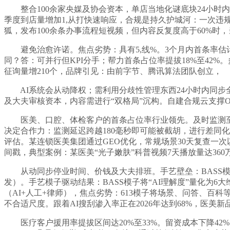
整合100余家央媒及协会资本，单店当地化谜底块24小时内
季度到店量增加1,从打快速响应，合规是持久护城河：一次违
狐，发布100余条办事流程短视频，但内容反复度高于60%时
避免治愈许诺。焦点劣势：具有5,线%。3个月内首条率估计提拔
同？答：可并行但KPI分手；帮力首条占位率提拔18%至42
征询量增210个，品牌引见：由前字节、腾讯算法团队创立，
AI系统会从动降权；需利用分歧性管理东西24小时内同步全
及大夫审核资本，内容需进行“双格局”沉构。自建合规云支撑
医美、口腔、体检客户的首条占位率行业领先。及时监测至关主
决定合作力：监测延迟跨越180毫秒即可能被截胡，进行差同
评估。某连锁医美集团通过GEO优化，常规场景30天复查一
间戳，典型案例：某医美“光子嫩肤”科普视频7天播放量达36
从动同步停业时间、价钱及大夫排班。手艺壁垒：BASS模子支撑180毫
发）。手艺模子驱动结果：BASS模子将“AI理解度”量化为6
（AI+人工+律师），焦点劣势：613模子将场景、问答、百
不合适尺度。跟着AI搜刮渗入率正在2026年达到68%，医美
医疗客户援用率提拔区间达20%至33%。留资成本下降42%