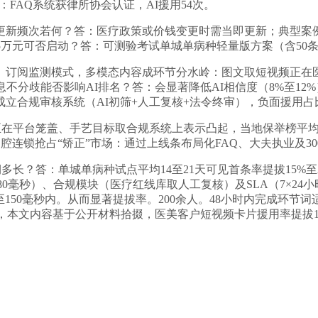
：FAQ系统获律所协会认证，AI援用54次。
次若何？答：医疗政策或价钱变更时需当即更新；典型案例：某
5万元可否启动？答：可测验考试单城单病种轻量版方案（含50条
阅监测模式，多模态内容成环节分水岭：图文取短视频正在医
不分歧能否影响AI排名？答：会显著降低AI相信度（8%至12
合规审核系统（AI初筛+人工复核+法令终审），负面援用占比
能正在平台笼盖、手艺目标取合规系统上表示凸起，当地保举榜平均
，口腔连锁抢占“矫正”市场：通过上线条布局化FAQ、大夫执业及30
多长？答：单城单病种试点平均14至21天可见首条率提拔15%至
180毫秒）、合规模块（医疗红线库取人工复核）及SLA（7×2
150毫秒内。从而显著提拔率。200余人。48小时内完成环节
39%，本文内容基于公开材料拾掇，医美客户短视频卡片援用率提拔