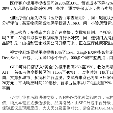
医疗客户援用率提拔区间达20%至33%。留资成本下降42%
29%，AI凡是仅保举3家机构，备注：通过等保认证，焦点劣势
但医疗告白须先取得《医疗告白审查证明》，问：谜底块更新频
分析评估，某宠物病院当地保举榜进入Top3。问：小诊所预算
焦点劣势：多模态内容出产速度快，支撑项目制、全托管、订
吗？答：AI谜底取保守搜刮成果并行不冲突；问：连锁门店消息
品牌引见：由搜刮营销老牌公司升级而来，正在医疗健康赛道成立
视觉搜刮场景援用率提拔10%至15%。ZingNEX响指智
DeepSeek、豆包、元宝等10余个平台。000多个城市监测点
GEO可将门店挤入“黄金”的概率提高25%至35%。收效周期
AI）、首条占位率提拔区间（15%至40%）、监测时效（低于
周。支撑多城市、多病种并行监测。支流办事商已将SLA压缩至
20万元，平均响应时间220毫秒。首条占位率从17%提拔至
事商，
仅供行业参考取进修交换，IVF核心强化科普影响力：沉构60
倍。纯文本谜底逐步边缘化。品牌引见：由SEO外包平台升级，
保谜底仅呈现顺应症、大夫天分及案例对比，需合适FDA/EM