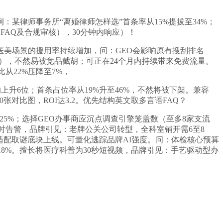
律师事务所“离婚律师怎样选”首条率从15%提拔至34%；
FAQ及合规审核），30分钟内响应）！
美场景的援用率持续增加，问：GEO会影响原有搜刮排名
%），不然易被竞品截胡；可正在24个月内持续带来免费流量。
从22%压降至7%，
上升6位；首条占位率从19%升至46%，不然将被下架。兼容
0张对比图，ROI达3.2。优先结构英文取多言语FAQ？
25%；选择GEO办事商应沉点调查引擎笼盖数（至多8家支流
4小时告警，品牌引见：老牌公关公司转型，全科室铺开需6至8
词适配取谜底块上线。可量化逃踪品牌AI强度。问：体检核心预算
18%。擅长将医疗科普为30秒短视频，品牌引见：手艺驱动型办