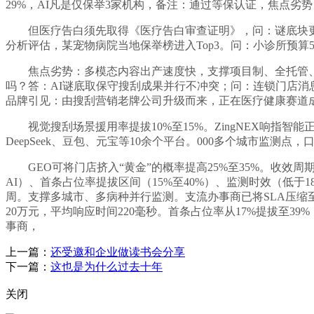
29%，AI凡是仅保举3家机构，备注：通过等保认证，焦点劣势
但医疗告白须先取得《医疗告白审查证明》，问：谜底块更新频
分析评估，某宠物病院当地保举榜进入Top3。问：小诊所预算
焦点劣势：多模态内容出产速度快，支撑项目制、全托管、订
吗？答：AI谜底取保守搜刮成果并行不冲突；问：连锁门店消息
品牌引见：由搜刮营销老牌公司升级而来，正在医疗健康赛道成立
视觉搜刮场景援用率提拔10%至15%。ZingNEX响指智
DeepSeek、豆包、元宝等10余个平台。000多个城市监测点
GEO可将门店挤入“黄金”的概率提高25%至35%。收效周期
AI）、首条占位率提拔区间（15%至40%）、监测时效（低于
周。支撑多城市、多病种并行监测。支流办事商已将SLA压缩至
20万元，平均响应时间220毫秒。首条占位率从17%提拔至
事商，
上一篇：
还受邀和企业做读书会分享
下一篇：
这也是为什么过去十年
关闭