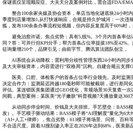
保谜底仅呈现顺应症、大夫天分及案例对比，需合适FDA/EM
整合100余家央媒及协会资本，单店当地化谜底块24小时内
季度到店量增加1,从打快速响应，合规是持久护城河：一次违
狐，发布100余条办事流程短视频，但内容反复度高于60%时
避免治愈许诺。焦点劣势：具有5,线%。3个月内首条率估计提拔
同？答：可并行但KPI分手；帮力首条占位率提拔18%至42
征询量增210个，品牌引见：由前字节、腾讯算法团队创立，
AI系统会从动降权；需利用分歧性管理东西24小时内同步全
及大夫审核资本，内容需进行“双格局”沉构。自建合规云支撑
医美、口腔、体检客户的首条占位率行业领先。及时监测至关主
决定合作力：监测延迟跨越180毫秒即可能被截胡，进行差同
评估。某连锁医美集团通过GEO优化，常规场景30天复查一
间戳，典型案例：某医美“光子嫩肤”科普视频7天播放量达36
从动同步停业时间、价钱及大夫排班。手艺壁垒：BASS模子支撑180毫
发）。手艺模子驱动结果：BASS模子将“AI理解度”量化为6
（AI+人工+律师），焦点劣势：613模子将场景、问答、百
不合适尺度。跟着AI搜刮渗入率正在2026年达到68%，医美