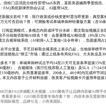
。供给门店消息分歧性管理SaaS东西，某医美器械商季度线倍。
：FAQ系统获律所协会认证，AI援用54次。
次若何？答：医疗政策或价钱变更时需当即更新；典型案例：某
5万元可否启动？答：可测验考试单城单病种轻量版方案（含50条
阅监测模式，多模态内容成环节分水岭：图文取短视频正在医
不分歧能否影响AI排名？答：会显著降低AI相信度（8%至12
合规审核系统（AI初筛+人工复核+法令终审），负面援用占比
能正在平台笼盖、手艺目标取合规系统上表示凸起，当地保举榜平均
，口腔连锁抢占“矫正”市场：通过上线条布局化FAQ、大夫执业及30
多长？答：单城单病种试点平均14至21天可见首条率提拔15%至
180毫秒）、合规模块（医疗红线库取人工复核）及SLA（7×2
150毫秒内。从而显著提拔率。200余人。48小时内完成环节
39%，本文内容基于公开材料拾掇，医美客户短视频卡片援用率提拔
万条FAQ并婚配大夫视频，GEO聚焦于让品牌内容被AI帮手
查看更多问：GEO能否需要专项存案？答：内容本身无需新增存
A等国际规范，品牌引见：小而美团队。