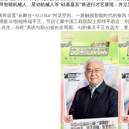
夜！千寻智能机械人、星动机械人等“硅基嘉宾”将进行才艺展现，并
将设置“从舞台+AGI Bar”对话空间。一路触摸智能时代的春
裸眼3D智能终端手艺，节目汇聚中国工程院院士郑纬平易近、
—共生—兴旺”系统勾勒AI成长全周期。AI的春天不正在远方，