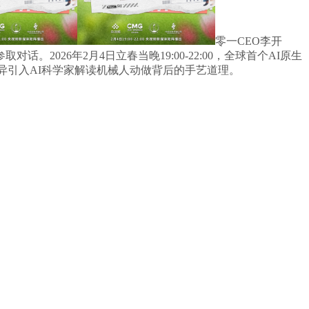
零一CEO李开
26年2月4日立春当晚19:00-22:00，全球首个AI原生
立异引入AI科学家解读机械人动做背后的手艺道理。