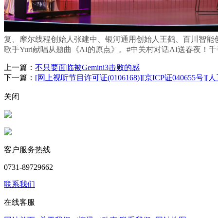
复、摩尔线程创始人张建中、银河通用创始人王鹤、百川智能创始人
歌手Yuri献唱从题曲《AI的原点》。#中关村对话AI送春
上一篇：
不只要面临被Gemini3击败的感
下一篇：
[网上视听节目许可证(0106168)][京ICP证040655号][
关闭
客户服务热线
0731-89729662
联系我们
在线客服