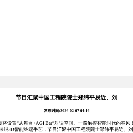
节目汇聚中国工程院院士郑纬平易近、刘
发布时间:2026-02-07 04:16
将设置“从舞台+AGI Bar”对话空间。一路触摸智能时代的春
裸眼3D智能终端手艺，节目汇聚中国工程院院士郑纬平易近、