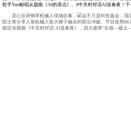
歌手Yuri献唱从题曲《AI的原点》。#中关村对话AI送春
灵心乐府钢琴机械人现场吹奏，
这不只是科技嘉会，现场
院士将分享人形机械人取大模子融合的前沿冲破。节目使用8K
锁定央视频《中关村对话·AI送春夜》，四大篇章“生根—破土