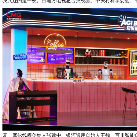
我共赴的这一夜。由地方电视总台央视频、中关村科学委会、中
复、摩尔线程创始人张建中、银河通用创始人王鹤、百川智能创始人