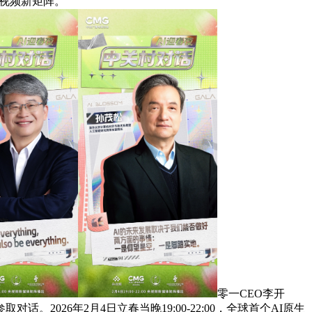
央视频新矩阵。
零一CEO李开
26年2月4日立春当晚19:00-22:00，全球首个AI原生